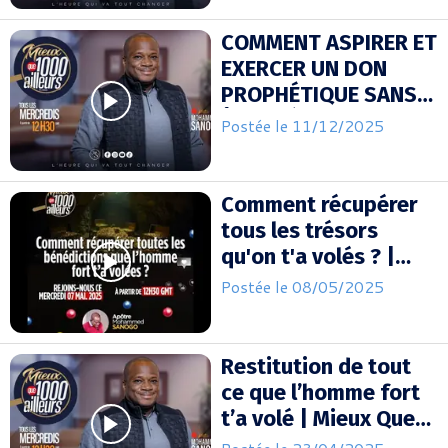
SANOGO
COMMENT ASPIRER ET
EXERCER UN DON
PROPHÉTIQUE SANS
ÊTRE SÉDUIT (1) |
Postée le 11/12/2025
APOTRE MOHAMED
SANOGO
Comment récupérer
tous les trésors
qu'on t'a volés ? |
Mieux Que 1000
Postée le 08/05/2025
Ailleurs | Mohammed
Sanogo
Restitution de tout
ce que l’homme fort
t’a volé | Mieux Que
1000 Ailleurs |