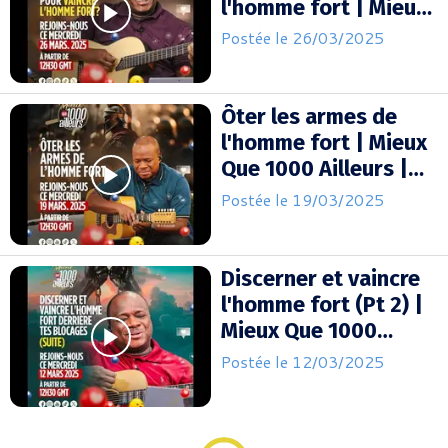
l'homme fort | Mieux
Que 1000 Ailleurs |
Postée le 26/03/2025
Mohammed Sanogo
Ôter les armes de
l'homme fort | Mieux
Que 1000 Ailleurs |
Mohammed Sanogo
Postée le 19/03/2025
Discerner et vaincre
l'homme fort (Pt 2) |
Mieux Que 1000
Ailleurs | Mohammed
Postée le 12/03/2025
Sanogo