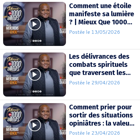
Comment une étoile
manifeste sa lumière
? | Mieux Que 1000
Ailleurs
Postée le 13/05/2026
Les délivrances des
combats spirituels
que traversent les
consacrés
Postée le 29/04/2026
Comment prier pour
sortir des situations
opiniâtres : la valeur
de la consécration !
Postée le 23/04/2026
(pt2)