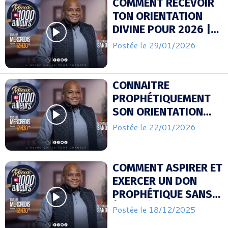
COMMENT RECEVOIR
TON ORIENTATION
DIVINE POUR 2026 |
APOTRE MOHAMED
Postée le 29/01/2026
SANOGO
CONNAITRE
PROPHÉTIQUEMENT
SON ORIENTATION
DIVINE POUR 2026 |
Postée le 22/01/2026
APOTRE MOHAMED
SANOGO
COMMENT ASPIRER ET
EXERCER UN DON
PROPHÉTIQUE SANS
ÊTRE SÉDUIT (2) |
Postée le 18/12/2025
APOTRE MOHAMED