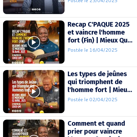
Postée le 23/04/2025
Mohammed Sanogo
Recap C'PAQUE 2025
et vaincre l'homme
fort (Fin) | Mieux Que
1000 Ailleurs |
Postée le 16/04/2025
Mohammed Sanogo
Les types de jeûnes
qui triomphent de
l'homme fort | Mieux
Que 1000 Ailleurs |
Postée le 02/04/2025
Mohammed Sanogo
Comment et quand
prier pour vaincre