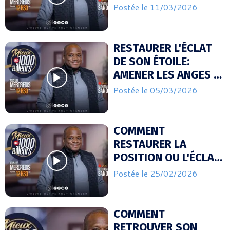
SE METTRE EN
Postée le 11/03/2026
MOUVEMENT (suite)
RESTAURER L'ÉCLAT
DE SON ÉTOILE:
AMENER LES ANGES À
SE METTRE EN
Postée le 05/03/2026
MOUVEMENT
COMMENT
RESTAURER LA
POSITION OU L'ÉCLAT
DE TON ÉTOILE ?
Postée le 25/02/2026
COMMENT
RETROUVER SON