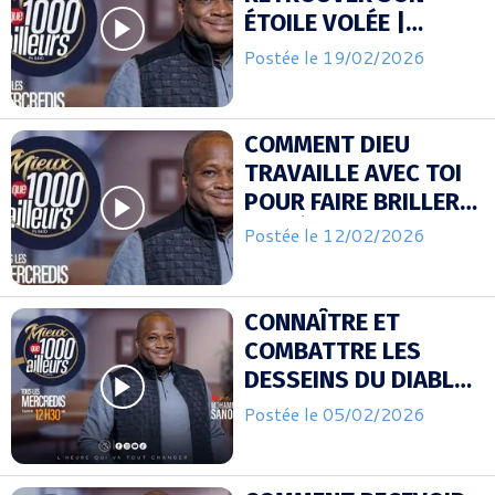
ÉTOILE VOLÉE |
APOTRE MOHAMMED
Postée le 19/02/2026
SANOGO
COMMENT DIEU
TRAVAILLE AVEC TOI
POUR FAIRE BRILLER
TON ÉTOILE | APOTRE
Postée le 12/02/2026
MOHAMMED SANOGO
CONNAÎTRE ET
COMBATTRE LES
DESSEINS DU DIABLE
CONTRE TA VIE EN
Postée le 05/02/2026
2026 | APOTRE
MOHAMMED SANOGO